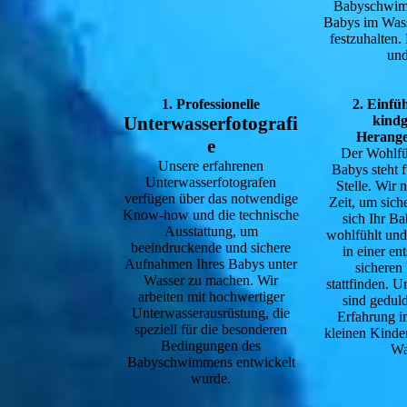
Babyschwimmk
Babys im Wass
festzuhalten.
und
1. Professionelle
2. Einfü
Unterwasserfotografi
kindg
Herange
e
Der Wohlfüh
Unsere erfahrenen
Babys steht f
Unterwasserfotografen
Stelle. Wir 
verfügen über das notwendige
Zeit, um sich
Know-how und die technische
sich Ihr B
Ausstattung, um
wohlfühlt un
beeindruckende und sichere
in einer en
Aufnahmen Ihres Babys unter
sichere
Wasser zu machen. Wir
stattfinden. 
arbeiten mit hochwertiger
sind gedul
Unterwasserausrüstung, die
Erfahrung 
speziell für die besonderen
kleinen Kinde
Bedingungen des
Wa
Babyschwimmens entwickelt
wurde.