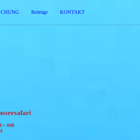
UCHUNG
Beiträge
KONTAKT
ssersafari
 – mit
s!