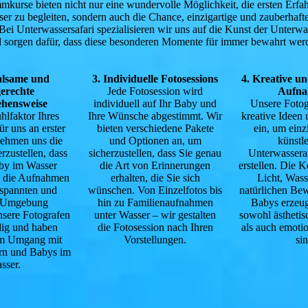
urse bieten nicht nur eine wundervolle Möglichkeit, die ersten Erfa
er zu begleiten, sondern auch die Chance, einzigartige und zauberhaf
 Bei Unterwassersafari spezialisieren wir uns auf die Kunst der Unterwa
 sorgen dafür, dass diese besonderen Momente für immer bewahrt wer
hlsame und
3. Individuelle Fotosessions
4. Kreative un
erechte
Jede Fotosession wird
Aufn
hensweise
individuell auf Ihr Baby und
Unsere Fotog
lfaktor Ihres
Ihre Wünsche abgestimmt. Wir
kreative Ideen
ür uns an erster
bieten verschiedene Pakete
ein, um einz
nehmen uns die
und Optionen an, um
künstl
erzustellen, dass
sicherzustellen, dass Sie genau
Unterwasser
aby im Wasser
die Art von Erinnerungen
erstellen. Die 
d die Aufnahmen
erhalten, die Sie sich
Licht, Was
tspannten und
wünschen. Von Einzelfotos bis
natürlichen Be
n Umgebung
hin zu Familienaufnahmen
Babys erzeug
Unsere Fotografen
unter Wasser – wir gestalten
sowohl ästheti
dig und haben
die Fotosession nach Ihren
als auch emoti
im Umgang mit
Vorstellungen.
sin
rn und Babys im
sser.