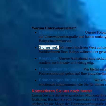
Warum Unterwassersafari?
Erfahrung und Expertise:
Unsere Fotogra
auf Unterwasserfotografie und haben umfang
Babyschwimmkursen.
Sicherheit:
Wir legen höchsten Wert auf di
Wohlbefinden Ihres Babys während der gesa
Kreativität:
Unsere Aufnahmen sind nicht nu
sondern auch kreativ und einzigartig.
Personalisierter Service:
Wir bieten ma
Fotosessions und gehen auf Ihre individuell
Erinnerungen für die Ewigkeit:
Wir sch
emotionale Erinnerungen, die Sie für immer 
Kontaktieren Sie uns noch heute!
Lassen Sie uns die unvergesslichen Momente Ihr
festhalten. Buchen Sie eine Fotosession bei Unte
erleben Sie die Magie der Unterwasserfotografi