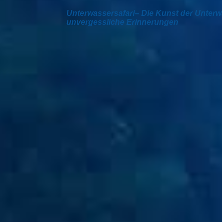
Unterwassersafari– Die Kunst der Unterwa
unvergessliche Erinnerungen