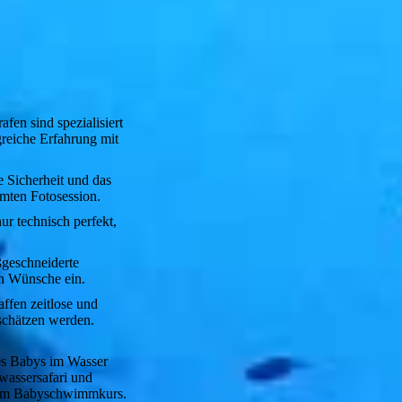
fen sind spezialisiert
reiche Erfahrung mit
e Sicherheit und das
mten Fotosession.
r technisch perfekt,
ßgeschneiderte
en Wünsche ein.
affen zeitlose und
schätzen werden.
es Babys im Wasser
rwassersafari und
e im Babyschwimmkurs.