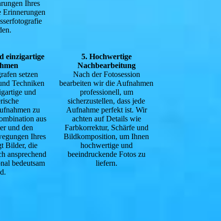
hrungen Ihres
te Erinnerungen
sserfotografie
den.
d einzigartige
5. Hochwertige
ahmen
Nachbearbeitung
rafen setzen
Nach der Fotosession
 und Techniken
bearbeiten wir die Aufnahmen
igartige und
professionell, um
erische
sicherzustellen, dass jede
aufnahmen zu
Aufnahme perfekt ist. Wir
Kombination aus
achten auf Details wie
ser und den
Farbkorrektur, Schärfe und
wegungen Ihres
Bildkomposition, um Ihnen
t Bilder, die
hochwertige und
sch ansprechend
beeindruckende Fotos zu
onal bedeutsam
liefern.
d.