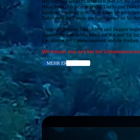
Bei Unterwassersafari dreht sich alles um die Le
Bootfahren. Als professionelle Tauch- und Bootsf
fundierte Ausbildungen, die auf Ihre persönliche
Dabei steht die Freude am Sport immer im Vorde
Unsere erfahrenen Tauchlehrer und Skipper beglei
Ausbildung und stehen Ihnen mit Rat und Tat zur 
Faszination der Unterwasserwelt und die Freihei
Wir freuen uns auf Sie bei Unterwassersaf
MEHR ERFAHREN