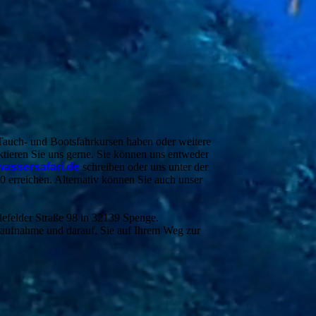
Tauch- und Bootsfahrkursen haben oder weitere
ktieren Sie uns gerne. Sie können uns entweder
assersafari.de
schreiben oder uns unter der
rreichen. Alternativ können Sie auch unser
lefelder Straße 98 in 32139 Spenge.
taufnahme und darauf, Sie auf Ihrem Weg zur