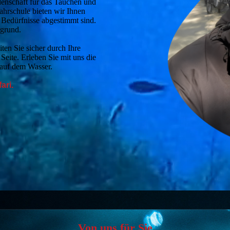
idenschaft für das Tauchen und
ahrschule bieten wir Ihnen
n Bedürfnisse abgestimmt sind.
rgrund.
ten Sie sicher durch Ihre
Seite. Erleben Sie mit uns die
t auf dem Wasser.
ari.
Von uns für Sie