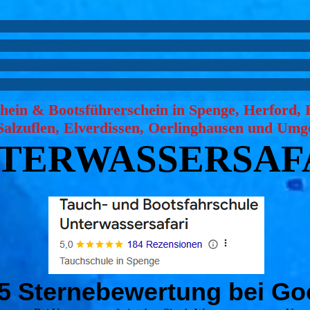
hein & Bootsführerschein in Spenge, Herford, B
Salzuflen, Elverdissen, Oerlinghausen und Um
TER­WASSER­SAF
5 Sternebewertung bei Go