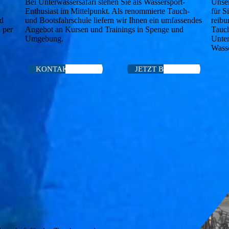
n
Bei Unterwassersafari stehen Sie als Wassersport-
Unser
Enthusiast im Mittelpunkt. Als renommierte Tauch-
für S
nd
und Bootsfahrschule liefern wir Ihnen ein umfassendes
reibu
 per
Angebot an Kursen und Trainings in Spenge und
Tauch
Umgebung.
Unter
Wasse
KONTAK­TIEREN
JETZT BUCHEN!