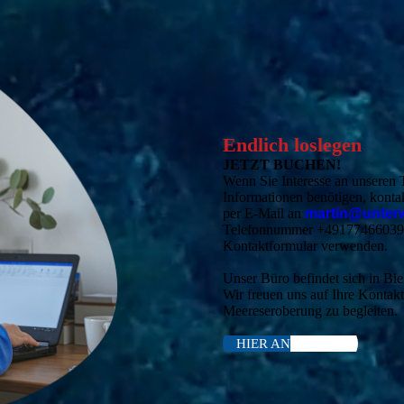
Endlich loslegen
JETZT BUCHEN!
Wenn Sie Interesse an unseren 
Informationen benötigen, konta
per E-Mail an
martin@unterw
Telefonnummer +491774660390 e
Kontaktformular verwenden.
Unser Büro befindet sich in Bie
Wir freuen uns auf Ihre Kontak
Meereseroberung zu begleiten.
HIER ANFRAGEN